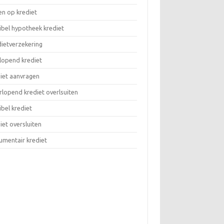
en op krediet
ibel hypotheek krediet
ietverzekering
lopend krediet
iet aanvragen
lopend krediet overlsuiten
ibel krediet
iet oversluiten
umentair krediet