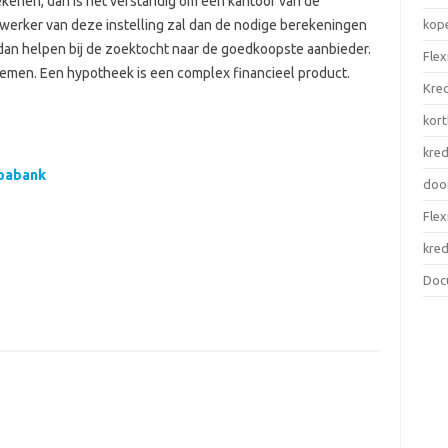
enen, dan is het verstandig om een kantoor van de
kop
ewerker van deze instelling zal dan de nodige berekeningen
an helpen bij de zoektocht naar de goedkoopste aanbieder.
Flex
nemen. Een hypotheek is een complex financieel product.
Kred
kort
kred
opabank
door
Flex
kred
Doc