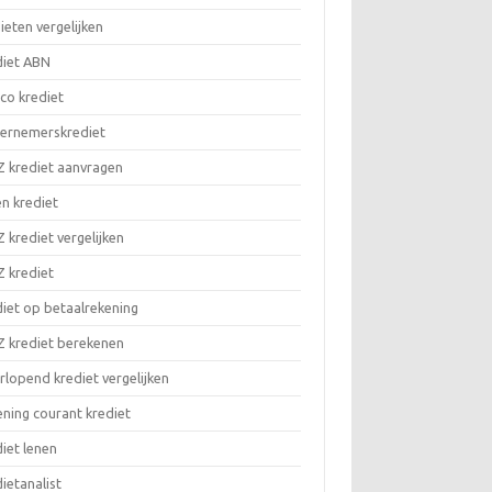
ieten vergelijken
diet ABN
co krediet
ernemerskrediet
 krediet aanvragen
n krediet
krediet vergelijken
 krediet
iet op betaalrekening
 krediet berekenen
lopend krediet vergelijken
ning courant krediet
iet lenen
ietanalist