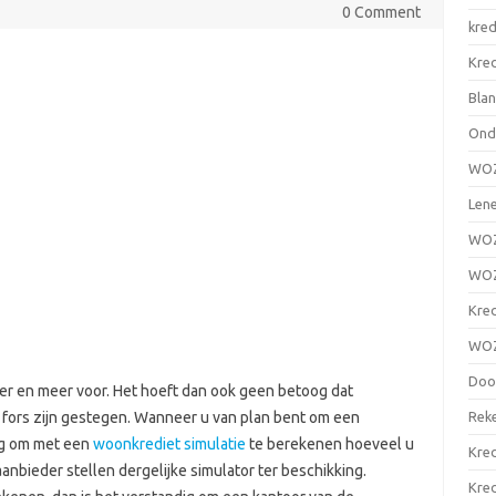
0 Comment
kred
Kre
Blan
Ond
WOZ
Lene
WOZ 
WOZ
Kred
WOZ
Door
r en meer voor. Het hoeft dan ook geen betoog dat
Reke
 fors zijn gestegen. Wanneer u van plan bent om een
dig om met een
woonkrediet simulatie
te berekenen hoeveel u
Kred
aanbieder stellen dergelijke simulator ter beschikking.
Kred