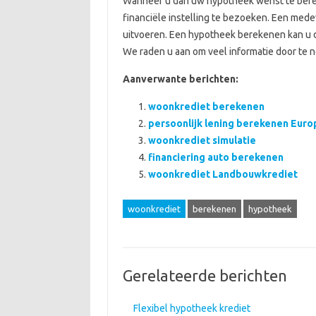
Wanneer u dan uw hypotheek wenst te berek
financiële instelling te bezoeken. Een med
uitvoeren. Een hypotheek berekenen kan u d
We raden u aan om veel informatie door te 
Aanverwante berichten:
woonkrediet berekenen
persoonlijk lening berekenen Eur
woonkrediet simulatie
financiering auto berekenen
woonkrediet Landbouwkrediet
woonkrediet
berekenen
hypotheek
Gerelateerde berichten
Flexibel hypotheek krediet