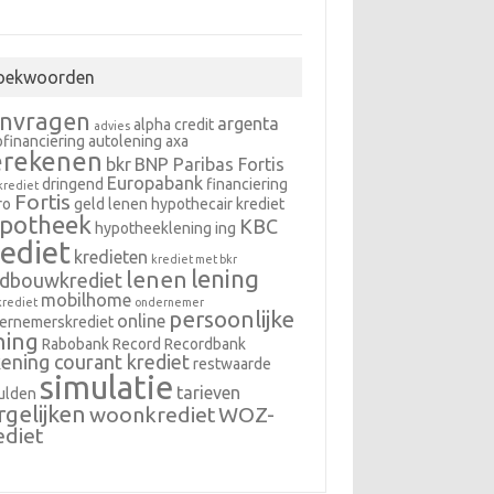
oekwoorden
nvragen
argenta
alpha credit
advies
ofinanciering
autolening
axa
erekenen
bkr
BNP Paribas Fortis
Europabank
dringend
financiering
krediet
Fortis
ro
geld lenen
hypothecair krediet
potheek
KBC
hypotheeklening
ing
rediet
kredieten
krediet met bkr
lening
lenen
ndbouwkrediet
mobilhome
krediet
ondernemer
persoonlijke
online
ernemerskrediet
ning
Rabobank
Record
Recordbank
ening courant krediet
restwaarde
simulatie
tarieven
ulden
rgelijken
woonkrediet
WOZ-
ediet