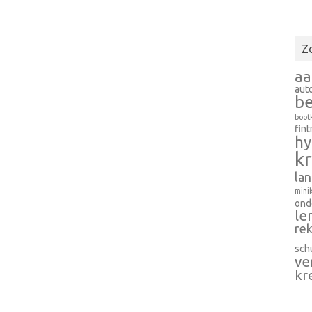
Z
aa
aut
b
boot
fint
hy
k
la
mini
ond
le
rek
sch
ve
kr