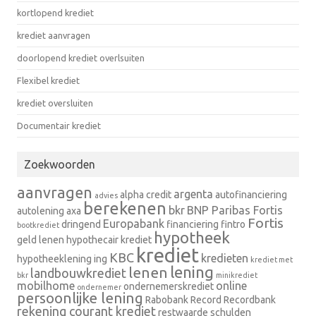
kortlopend krediet
krediet aanvragen
doorlopend krediet overlsuiten
Flexibel krediet
krediet oversluiten
Documentair krediet
Zoekwoorden
aanvragen
argenta
alpha credit
autofinanciering
advies
berekenen
bkr
BNP Paribas Fortis
autolening
axa
Fortis
Europabank
dringend
financiering
fintro
bootkrediet
hypotheek
geld lenen
hypothecair krediet
krediet
KBC
kredieten
hypotheeklening
ing
krediet met
lening
lenen
landbouwkrediet
bkr
minikrediet
mobilhome
online
ondernemerskrediet
ondernemer
persoonlijke lening
Rabobank
Record
Recordbank
rekening courant krediet
restwaarde
schulden