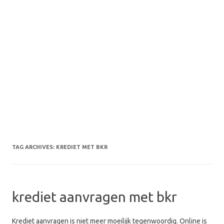
TAG ARCHIVES:
KREDIET MET BKR
krediet aanvragen met bkr
Krediet aanvragen is niet meer moeilijk tegenwoordig. Online is