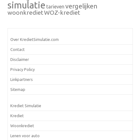
simulatie
vergelijken
tarieven
woonkrediet
WOZ-krediet
Over KredietSimulatie.com
Contact
Disclaimer
Privacy Policy
Linkpartners
Sitemap
Krediet Simulatie
Krediet
Woonkrediet
Lenen voor auto