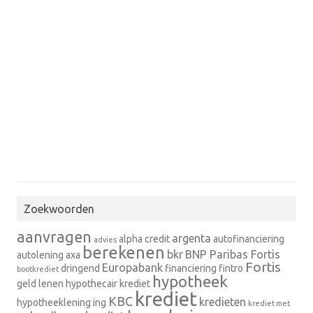
Zoekwoorden
aanvragen
argenta
alpha credit
autofinanciering
advies
berekenen
bkr
BNP Paribas Fortis
autolening
axa
Fortis
Europabank
dringend
financiering
fintro
bootkrediet
hypotheek
geld lenen
hypothecair krediet
krediet
KBC
kredieten
hypotheeklening
ing
krediet met