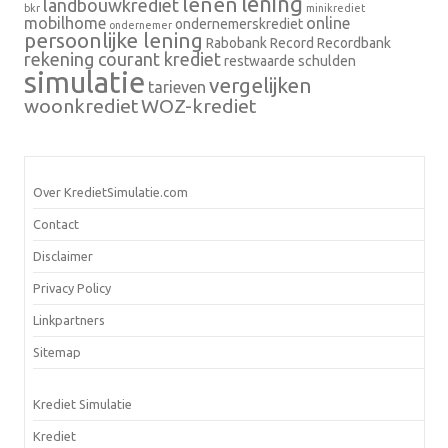
lening
lenen
landbouwkrediet
bkr
minikrediet
mobilhome
online
ondernemerskrediet
ondernemer
persoonlijke lening
Rabobank
Record
Recordbank
rekening courant krediet
restwaarde
schulden
simulatie
vergelijken
tarieven
woonkrediet
WOZ-krediet
Over KredietSimulatie.com
Contact
Disclaimer
Privacy Policy
Linkpartners
Sitemap
Krediet Simulatie
Krediet