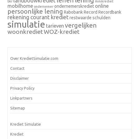
lenen
landbouwkrediet
bkr
minikrediet
mobilhome
online
ondernemerskrediet
ondernemer
persoonlijke lening
Rabobank
Record
Recordbank
rekening courant krediet
restwaarde
schulden
simulatie
vergelijken
tarieven
woonkrediet
WOZ-krediet
Over KredietSimulatie.com
Contact
Disclaimer
Privacy Policy
Linkpartners
Sitemap
Krediet Simulatie
Krediet