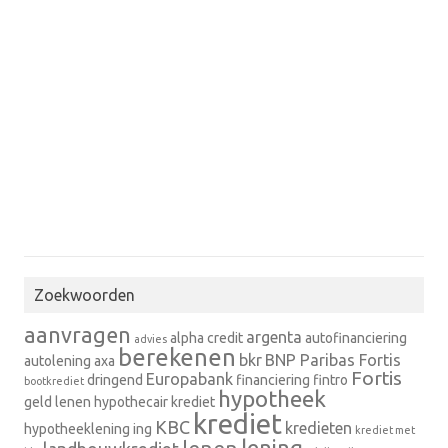
Zoekwoorden
aanvragen
argenta
alpha credit
autofinanciering
advies
berekenen
bkr
BNP Paribas Fortis
autolening
axa
Fortis
Europabank
dringend
financiering
fintro
bootkrediet
hypotheek
geld lenen
hypothecair krediet
krediet
KBC
kredieten
hypotheeklening
ing
krediet met
lening