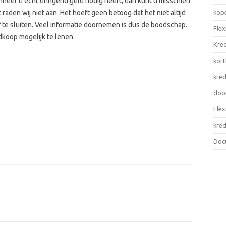
nneer u echt dringend geld nodig heeft, dan kunt u misschien
kop
it raden wij niet aan. Het hoeft geen betoog dat het niet altijd
af te sluiten. Veel informatie doornemen is dus de boodschap.
Flex
koop mogelijk te lenen.
Kred
kort
kred
door
Flex
kred
Doc