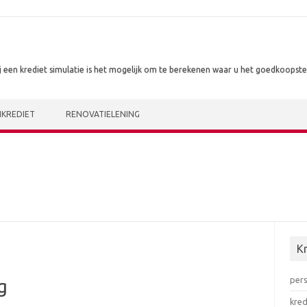
j een krediet simulatie is het mogelijk om te berekenen waar u het goedkoopste 
KREDIET
RENOVATIELENING
Kr
pers
g
kred