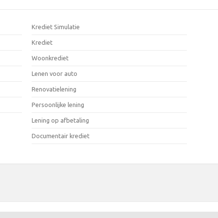
Krediet Simulatie
Krediet
Woonkrediet
Lenen voor auto
Renovatielening
Persoonlijke lening
Lening op afbetaling
Documentair krediet