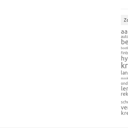
Z
aa
aut
b
boot
fint
hy
k
la
mini
ond
le
rek
sch
ve
kr