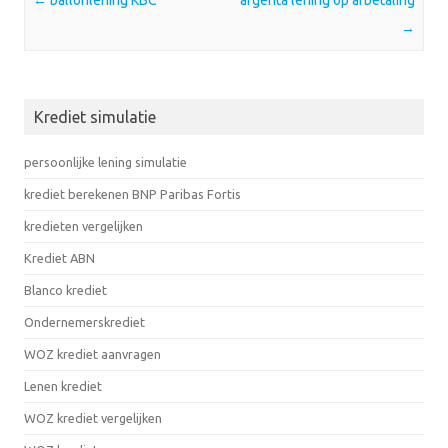
Post navigation
←
ballonlening KBC
argenta lening op afbetaling
→
Krediet simulatie
persoonlijke lening simulatie
krediet berekenen BNP Paribas Fortis
kredieten vergelijken
Krediet ABN
Blanco krediet
Ondernemerskrediet
WOZ krediet aanvragen
Lenen krediet
WOZ krediet vergelijken