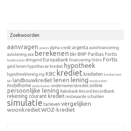
Zoekwoorden
aanvragen
argenta
alpha credit
autofinanciering
advies
berekenen
bkr
BNP Paribas Fortis
autolening
axa
Fortis
Europabank
dringend
financiering
fintro
bootkrediet
hypotheek
geld lenen
hypothecair krediet
krediet
KBC
kredieten
hypotheeklening
ing
krediet met
lening
lenen
landbouwkrediet
bkr
minikrediet
mobilhome
online
ondernemerskrediet
ondernemer
persoonlijke lening
Rabobank
Record
Recordbank
rekening courant krediet
restwaarde
schulden
simulatie
vergelijken
tarieven
woonkrediet
WOZ-krediet