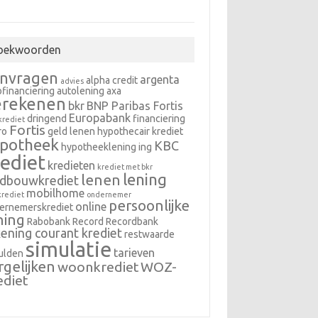
oekwoorden
nvragen
argenta
alpha credit
advies
ofinanciering
autolening
axa
erekenen
bkr
BNP Paribas Fortis
Europabank
dringend
financiering
krediet
Fortis
ro
geld lenen
hypothecair krediet
potheek
KBC
hypotheeklening
ing
rediet
kredieten
krediet met bkr
lening
lenen
ndbouwkrediet
mobilhome
krediet
ondernemer
persoonlijke
online
ernemerskrediet
ning
Rabobank
Record
Recordbank
ening courant krediet
restwaarde
simulatie
tarieven
ulden
rgelijken
woonkrediet
WOZ-
ediet