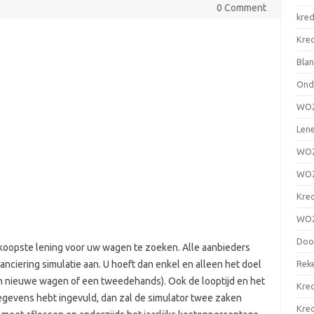
0 Comment
kred
Kre
Blan
Ond
WOZ
Lene
WOZ 
WOZ
Kred
WOZ
Door
dkoopste lening voor uw wagen te zoeken. Alle aanbieders
Reke
ciering simulatie aan. U hoeft dan enkel en alleen het doel
een nieuwe wagen of een tweedehands). Ook de looptijd en het
Kred
egevens hebt ingevuld, dan zal de simulator twee zaken
Kred