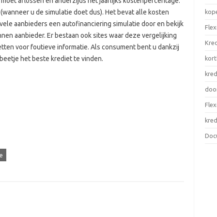
moet aflossen en anderzijds het jaarlijks kostenpercentage.
kop
s (wanneer u de simulatie doet dus). Het bevat alle kosten
vele aanbieders een autofinanciering simulatie door en bekijk
Flex
nen aanbieder. Er bestaan ook sites waar deze vergelijking
Kred
tten voor foutieve informatie. Als consument bent u dankzij
kort
beetje het beste krediet te vinden.
kred
door
Flex
kred
Doc
e