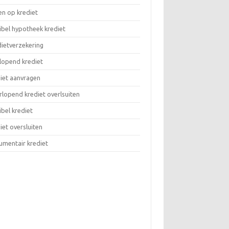
en op krediet
ibel hypotheek krediet
ietverzekering
lopend krediet
iet aanvragen
lopend krediet overlsuiten
ibel krediet
iet oversluiten
umentair krediet