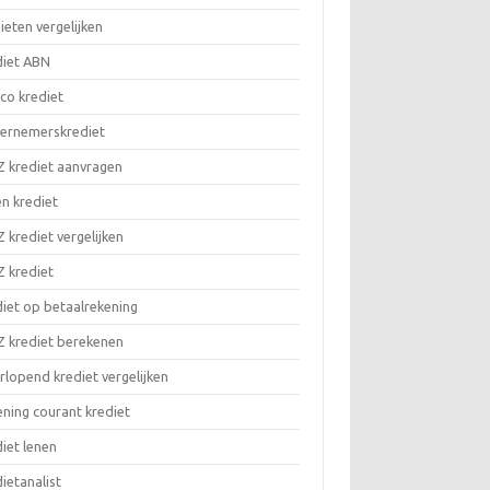
ieten vergelijken
diet ABN
co krediet
ernemerskrediet
 krediet aanvragen
n krediet
krediet vergelijken
 krediet
iet op betaalrekening
 krediet berekenen
lopend krediet vergelijken
ning courant krediet
iet lenen
ietanalist