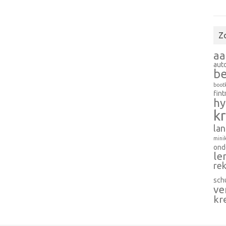
Z
aa
aut
b
boot
fint
hy
k
la
mini
ond
le
rek
sch
ve
kr