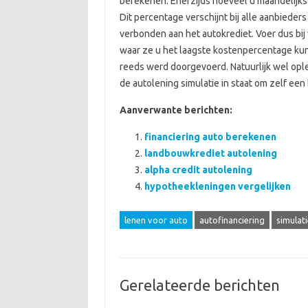
berekenen. Enerzijds hoeveel u maandelijks 
Dit percentage verschijnt bij alle aanbieder
verbonden aan het autokrediet. Voer dus bij 
waar ze u het laagste kostenpercentage kun
reeds werd doorgevoerd. Natuurlijk wel ople
de autolening simulatie in staat om zelf een 
Aanverwante berichten:
financiering auto berekenen
landbouwkrediet autolening
alpha credit autolening
hypotheekleningen vergelijken
lenen voor auto
autofinanciering
simulati
Gerelateerde berichten