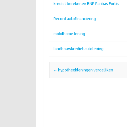
krediet berekenen BNP Paribas Fortis
Record autofinanciering
mobilhome lening
landbouwkrediet autolening
Post navigation
←
hypotheekleningen vergelijken