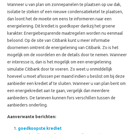
Wanneer u van plan om zonnepanelen te plaatsen op uw dak,
isolatie te steken of een nieuwe condensatieketel te plaatsen,
dan loont het de moeite om eens te informeren naar een
energielening. Dit krediet is goedkoper dankzij het groene
karakter. Energiebesparende maatregelen worden nu eenmaal
beloond. Op de site van Citibank kunt u meer informatie
doornemen omtrent de energielening van Citibank. Zo is het
mogelijk om de voordelen en de details door te nemen. Wanneer
er interesse is, dan is het mogelijk om een energielening
simulatie Citibank door te voeren. Zo weet u onmiddellijk
hoeveel u moet aflossen per maand indien u beslist om bij deze
aanbieder een krediet af te sluiten. Wanneer u van plan bent om
een energiekrediet aan te gaan, vergelijk dan meerdere
aanbieders. De tarieven kunnen fors verschillen tussen de
aanbieders onderling.
Aanverwante berichten:
goedkoopste krediet