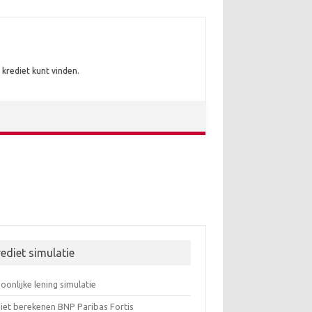
krediet kunt vinden.
ediet simulatie
oonlijke lening simulatie
iet berekenen BNP Paribas Fortis