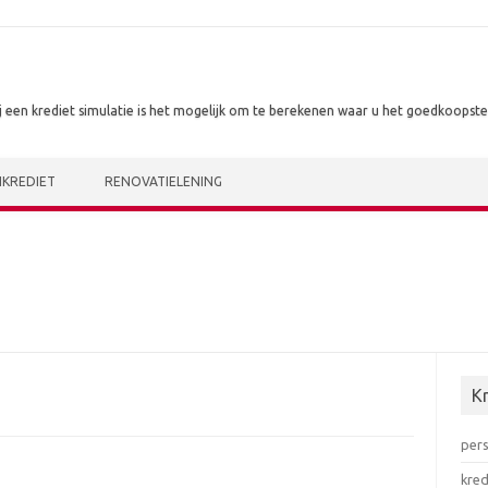
j een krediet simulatie is het mogelijk om te berekenen waar u het goedkoopste 
KREDIET
RENOVATIELENING
Kr
pers
kred