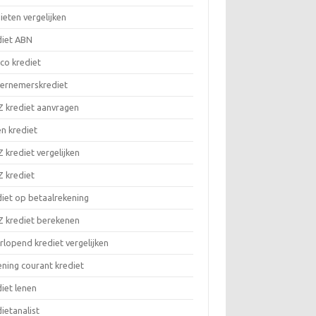
ieten vergelijken
diet ABN
co krediet
ernemerskrediet
 krediet aanvragen
n krediet
krediet vergelijken
 krediet
iet op betaalrekening
 krediet berekenen
lopend krediet vergelijken
ning courant krediet
iet lenen
ietanalist