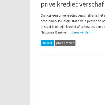
prive krediet verschaf
Dankzij een prive krediet verschaffer is het
problemen. In België staan vele personen op
in staat is om zijn krediet af te lossen, dan
Nationale Bank van…
Lees verder »
krediet
prive krediet