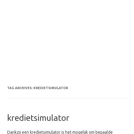
TAG ARCHIVES:
KREDIETSIMULATOR
kredietsimulator
Dankzij een kredietsimulator is het mogelijk om bepaalde