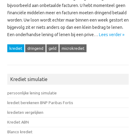
bijvoorbeeld aan onbetaalde facturen. U hebt momenteel geen
financiële middelen meer en facturen moeten dringend betaald
worden. Uw loon wordt echter maar binnen een week gestort en
bijgevolg zit er niets anders op dan een klein bedrag te lenen.
Een onderhandse lening of lenen bij een prive…
Lees verder »
krediet
dringend
geld
microkrediet
Krediet simulatie
persoonlijke lening simulatie
krediet berekenen BNP Paribas Fortis
kredieten vergelijken
Krediet ABN
Blanco krediet