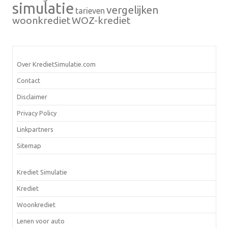
simulatie
vergelijken
tarieven
woonkrediet
WOZ-krediet
Over KredietSimulatie.com
Contact
Disclaimer
Privacy Policy
Linkpartners
Sitemap
Krediet Simulatie
Krediet
Woonkrediet
Lenen voor auto