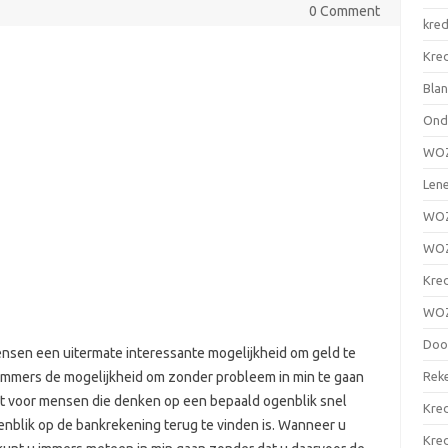
0 Comment
kred
Kre
Blan
Ond
WOZ
Lene
WOZ 
WOZ
Kred
WOZ
Door
ensen een uitermate interessante mogelijkheid om geld te
Reke
u immers de mogelijkheid om zonder probleem in min te gaan
ant voor mensen die denken op een bepaald ogenblik snel
Kred
enblik op de bankrekening terug te vinden is. Wanneer u
Kred