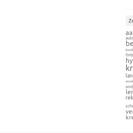
Z
aa
aut
b
boot
fint
hy
k
la
mini
ond
le
rek
sch
ve
kr