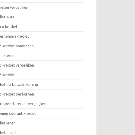
ieten vergelijken
diet ABN
co krediet
ernemerskrediet
 krediet aanvragen
n krediet
krediet vergelijken
 krediet
iet op betaalrekening
 krediet berekenen
lopend krediet vergelijken
ning courant krediet
iet lenen
ietanalist