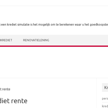
j een krediet simulatie is het mogelijk om te berekenen waar u het goedkoopste 
KREDIET
RENOVATIELENING
Kr
t rente
pers
iet rente
kred