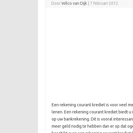
Door
Wilco van Dijk
|
7 februari 2012
Een rekening courant krediet is voor veel m
lenen. Een rekening courant krediet biedt 
op uw bankrekening. Dit is vooral interess
meer geld nodig te hebben dan er op dat og