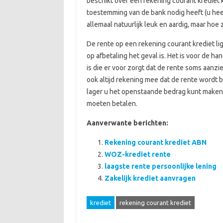
beschikt over een rekening courant krediet
toestemming van de bank nodig heeft (u hee
allemaal natuurlijk leuk en aardig, maar hoe
De rente op een rekening courant krediet li
op afbetaling het geval is. Het is voor de ha
is die er voor zorgt dat de rente soms aanzie
ook altijd rekening mee dat de rente wordt
lager u het openstaande bedrag kunt maken
moeten betalen.
Aanverwante berichten:
Rekening courant krediet ABN
WOZ-krediet rente
laagste rente persoonlijke lening
Zakelijk krediet aanvragen
krediet
rekening courant krediet