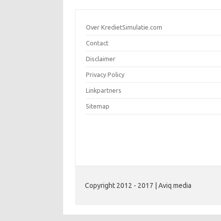
Over KredietSimulatie.com
Contact
Disclaimer
Privacy Policy
Linkpartners
Sitemap
Copyright 2012 - 2017 | Aviq media