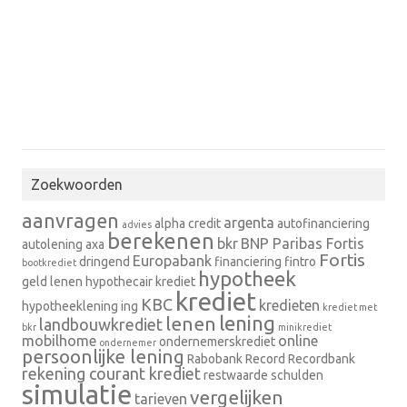
Zoekwoorden
aanvragen
argenta
alpha credit
autofinanciering
advies
berekenen
bkr
BNP Paribas Fortis
autolening
axa
Fortis
Europabank
dringend
financiering
fintro
bootkrediet
hypotheek
geld lenen
hypothecair krediet
krediet
KBC
kredieten
hypotheeklening
ing
krediet met
lening
lenen
landbouwkrediet
bkr
minikrediet
mobilhome
online
ondernemerskrediet
ondernemer
persoonlijke lening
Rabobank
Record
Recordbank
rekening courant krediet
restwaarde
schulden
simulatie
vergelijken
tarieven