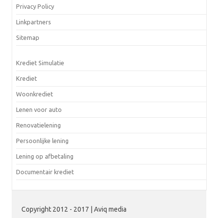
Privacy Policy
Linkpartners
Sitemap
Krediet Simulatie
Krediet
Woonkrediet
Lenen voor auto
Renovatielening
Persoonlijke lening
Lening op afbetaling
Documentair krediet
Copyright 2012 - 2017 | Aviq media