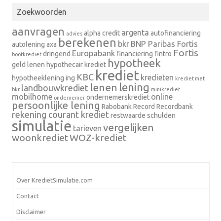
Zoekwoorden
aanvragen
argenta
alpha credit
autofinanciering
advies
berekenen
bkr
BNP Paribas Fortis
autolening
axa
Fortis
Europabank
dringend
financiering
fintro
bootkrediet
hypotheek
geld lenen
hypothecair krediet
krediet
KBC
kredieten
hypotheeklening
ing
krediet met
lening
lenen
landbouwkrediet
bkr
minikrediet
mobilhome
online
ondernemerskrediet
ondernemer
persoonlijke lening
Rabobank
Record
Recordbank
rekening courant krediet
restwaarde
schulden
simulatie
vergelijken
tarieven
woonkrediet
WOZ-krediet
Over KredietSimulatie.com
Contact
Disclaimer