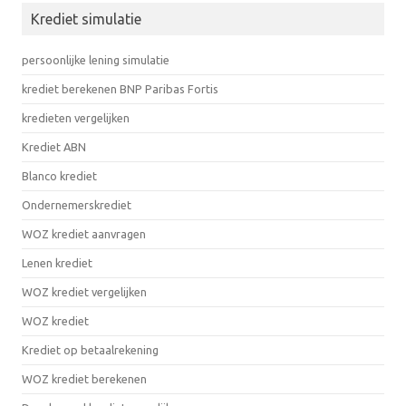
Krediet simulatie
persoonlijke lening simulatie
krediet berekenen BNP Paribas Fortis
kredieten vergelijken
Krediet ABN
Blanco krediet
Ondernemerskrediet
WOZ krediet aanvragen
Lenen krediet
WOZ krediet vergelijken
WOZ krediet
Krediet op betaalrekening
WOZ krediet berekenen