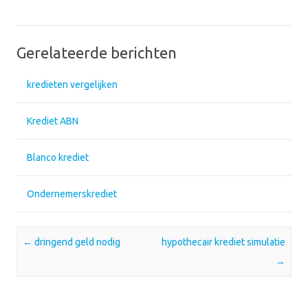
Gerelateerde berichten
kredieten vergelijken
Krediet ABN
Blanco krediet
Ondernemerskrediet
Post navigation
←
dringend geld nodig
hypothecair krediet simulatie
→