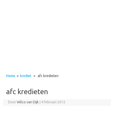
Home
»
krediet
» afc kredieten
afc kredieten
Door
Wilco van Dijk
|
4 februari 2012